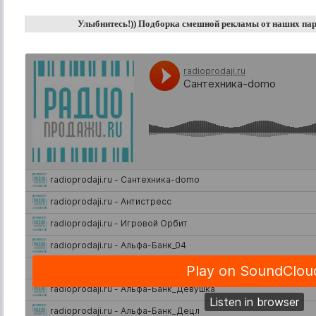
Улыбнитесь!)) Подборка смешной рекламы от наших па