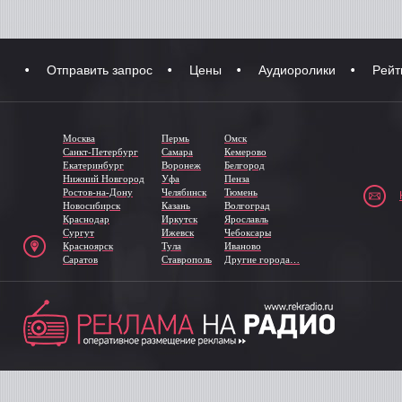
Отправить запрос
Цены
Аудиоролики
Рейт
Москва
Пермь
Омск
Санкт-Петербург
Самара
Кемерово
Екатеринбург
Воронеж
Белгород
Нижний Новгород
Уфа
Пенза
Ростов-на-Дону
Челябинск
Тюмень
Новосибирск
Казань
Волгоград
Краснодар
Иркутск
Ярославль
Сургут
Ижевск
Чебоксары
Красноярск
Тула
Иваново
Саратов
Ставрополь
Другие города…